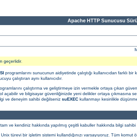
Apache HTTP Sunucusu Sürü
M
m geçerlidir.
SI
programlarını sunucunun aidiyetinde çalıştığı kullanıcıdan farklı bir k
cuyu çalıştıran aynı kullanıcıdır.
ogramlarını çalıştırma ve geliştirmeye izin vermekle ortaya çıkan güvenlik 
l açabilir ve bilgisayar güvenliğinizde yeni delikler ortaya çıkmasına seb
gi ve deneyim sahibi değilseniz
suEXEC
kullanmayı kesinlikle düşünme
m ve kendiniz hakkında yapılmış çeşitli kabuller hakkında bilgi sahibi 
i Unix türevi bir işletim sistemi kullandığınızı varsayıyoruz. Tüm komut 