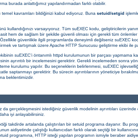
ma burada anlattığımız yapılandırmadan farklı olabilir.
bazı temel kavramları bildiğinizi kabul ediyoruz. Buna
setuid/setgid
işlemle
nü kullandığınızı varsayıyoruz. Tüm suEXEC kodu, geliştiricilerin yanın
sit hem de sağlam bir şekilde güvenli olması için gerekli tüm önlemler 
 Özellikle güvenlikle ilgili programlarda deneyimli değilseniz suEXEC kod
çirmek ve tartışmak üzere Apache HTTP Sunucusu geliştirme ekibi ile pa
kibinin suEXEC’i öntanımlı httpd kurulumunun bir parçası yapmama ka
in ayrıntılı bir incelemesini gerektirir. Gerekli incelemeden sonra yö
steme kurulumu yapılır. Bu seçeneklerin belirlenmesi, suEXEC işlevselliğ
ikkatle saptanmayı gerektirir. Bu sürecin ayrıntılarının yöneticiye bıra
ama beklentimizdir.
a gerçekleşmesini istediğiniz güvenlik modelinin ayrıntıları üzerinde 
aha iyi anlayabilirsiniz.
ği takdirde artalanda çalıştırılan bir setuid programa dayanır. Bu prog
n aidiyetinde çalıştığı kullanıcıdan farklı olarak seçtiği bir kullanıcını
 setuid programına, HTTP isteği yapılan programın ismiyle beraber aidiye