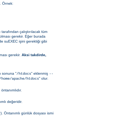
r. Örnek:
ı tarafından çalıştırılacak tüm
 olması gerekir. Eğer burada
de suEXEC işini gerektiği gibi
lması gerekir.
Aksi takdirde,
in sonuna "
" eklenmiş
/htdocs
--
" olur.
/home/apache/htdocs
 öntanımlıdır.
mlı değeridir.
r). Öntanımlı günlük dosyası ismi