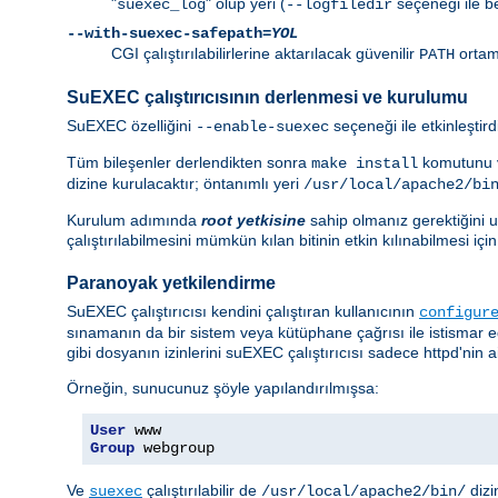
"
" olup yeri (
seçeneği ile bel
suexec_log
--logfiledir
--with-suexec-safepath=
YOL
CGI çalıştırılabilirlerine aktarılacak güvenilir
ortam 
PATH
SuEXEC çalıştırıcısının derlenmesi ve kurulumu
SuEXEC özelliğini
seçeneği ile etkinleştir
--enable-suexec
Tüm bileşenler derlendikten sonra
komutunu v
make install
dizine kurulacaktır; öntanımlı yeri
/usr/local/apache2/bi
Kurulum adımında
root yetkisine
sahip olmanız gerektiğini un
çalıştırılabilmesini mümkün kılan bitinin etkin kılınabilmesi i
Paranoyak yetkilendirme
SuEXEC çalıştırıcısı kendini çalıştıran kullanıcının
configur
sınamanın da bir sistem veya kütüphane çağrısı ile istismar 
gibi dosyanın izinlerini suEXEC çalıştırıcısı sadece httpd'nin ai
Örneğin, sunucunuz şöyle yapılandırılmışsa:
User
Group
 webgroup
Ve
çalıştırılabilir de
dizi
suexec
/usr/local/apache2/bin/