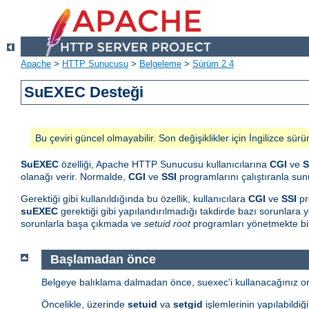
Apache
>
HTTP Sunucusu
>
Belgeleme
>
Sürüm 2.4
SuEXEC Desteği
Bu çeviri güncel olmayabilir. Son değişiklikler için İngilizce sürü
SuEXEC
özelliği, Apache HTTP Sunucusu kullanıcılarına
CGI
ve
S
olanağı verir. Normalde,
CGI
ve
SSI
programlarını çalıştıranla sunu
Gerektiği gibi kullanıldığında bu özellik, kullanıcılara
CGI
ve
SSI
pr
suEXEC
gerektiği gibi yapılandırılmadığı takdirde bazı sorunlara yo
sorunlarla başa çıkmada ve
setuid root
programları yönetmekte bil
Başlamadan önce
Belgeye balıklama dalmadan önce, suexec'i kullanacağınız orta
Öncelikle, üzerinde
setuid
va
setgid
işlemlerinin yapılabildiğ