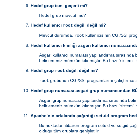
Hedef grup ismi geçerli mi?
Hedef grup mevcut mu?
Hedef kullanıcı
değil, değil mi?
root
Mevcut durumda,
kullanıcısının CGI/SSI prog
root
Hedef kullanıcı kimliği asgari kullanıcı numarasın
Asgari kullanıcı numarası yapılandırma sırasında be
belirlemeniz mümkün kılınmıştır. Bu bazı “sistem” h
Hedef grup
değil, değil mi?
root
grubunun CGI/SSI programlarını çalıştırmasın
root
Hedef grup numarası asgari grup numarasından
B
Asgari grup numarası yapılandırma sırasında belirt
belirlemeniz mümkün kılınmıştır. Bu bazı “sistem” h
Apache’nin artalanda çağırdığı setuid program hede
Bu noktadan itibaren program setuid ve setgid çağrı
olduğu tüm gruplara genişletilir.