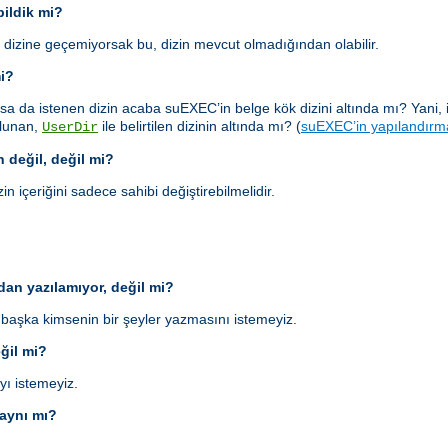
ildik mi?
 dizine geçemiyorsak bu, dizin mevcut olmadığından olabilir.
mi?
sa da istenen dizin acaba suEXEC’in belge kök dizini altında mı? Yani, 
bulunan,
ile belirtilen dizinin altında mı? (
suEXEC’in yapılandırm
UserDir
n değil, değil mi?
in içeriğini sadece sahibi değiştirebilmelidir.
an yazılamıyor, değil mi?
aşka kimsenin bir şeyler yazmasını istemeyiz.
eğil mi?
yı istemeyiz.
 aynı mı?