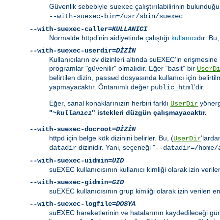
Güvenlik sebebiyle
çalıştırılabilirinin bulunduğ
suexec
--with-suexec-bin=/usr/sbin/suexec
--with-suexec-caller=
KULLANICI
Normalde httpd’nin aidiyetinde çalıştığı
kullanıcı
dır. Bu,
--with-suexec-userdir=
DİZİN
Kullanıcıların ev dizinleri altında suEXEC’in erişmesine i
programlar "güvenilir" olmalıdır. Eğer “basit” bir
UserD
belirtilen dizin,
dosyasında kullanıcı için belirtil
passwd
yapmayacaktır. Öntanımlı değer
’dir.
public_html
Eğer, sanal konaklarınızın herbiri farklı
yönerge
UserDir
"~
" istekleri düzgün çalışmayacaktır.
kullanıcı
--with-suexec-docroot=
DİZİN
httpd için belge kök dizinini belirler. Bu, (
’larda
UserDir
dizinidir. Yani, seçeneği "
datadir
--datadir=/home/
--with-suexec-uidmin=
UID
suEXEC kullanıcısının kullanıcı kimliği olarak izin veri
--with-suexec-gidmin=
GID
suEXEC kullanıcısının grup kimliği olarak izin verilen 
--with-suexec-logfile=
DOSYA
suEXEC hareketlerinin ve hatalarının kaydedileceği günl