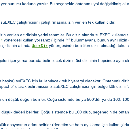
u yer sunucu koduna yazılır. Bu seçenekle öntanımlı yol değiştirilmiş olu
 suEXEC çalıştırıcısını çalıştırmasına izin verilen tek kullanıcıdır.
zin verilen alt dizinin yerini tanımlar. Bu dizin altında suEXEC kullanıcıs
yönergesi kullanıyorsanız ( içinde “*” bulunmayan), bunun aynı dizin
ir
miş dizinin altında
yönergesinde belirtilen dizin olmadığı takdir
UserDir
leri içeriyorsa burada belirtilecek dizinin üst dizininin hepsinde aynı o
n başka) suEXEC için kullanılacak tek hiyerarşi olacaktır. Öntanımlı diz
" olarak belirtmişseniz suEXEC çalıştırıcısı için belge kök dizini "
apache
len en düşük değeri belirler. Çoğu sistemde bu ya 500’dür ya da 100; 100
en düşük değeri belirler. Çoğu sistemde bu 100 olup, seçeneğin de öntanı
ük dosyasının adını belirler (denetim ve hata ayıklama için kullanışlıdı