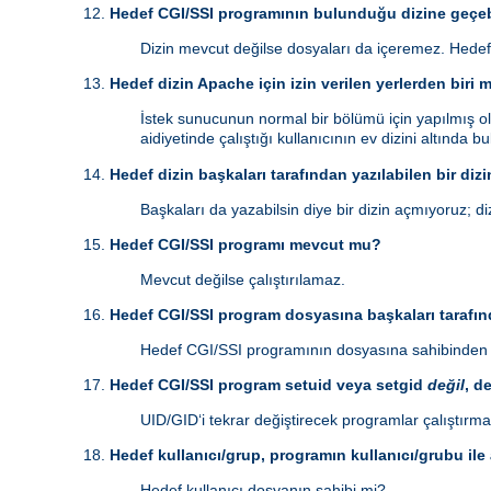
Hedef CGI/SSI programının bulunduğu dizine geçeb
Dizin mevcut değilse dosyaları da içeremez. Hedef
Hedef dizin Apache için izin verilen yerlerden biri 
İstek sunucunun normal bir bölümü için yapılmış ol
aidiyetinde çalıştığı kullanıcının ev dizini altında 
Hedef dizin başkaları tarafından yazılabilen bir dizi
Başkaları da yazabilsin diye bir dizin açmıyoruz; diz
Hedef CGI/SSI programı mevcut mu?
Mevcut değilse çalıştırılamaz.
Hedef CGI/SSI program dosyasına başkaları tarafınd
Hedef CGI/SSI programının dosyasına sahibinden b
Hedef CGI/SSI program setuid veya setgid
değil
, d
UID/GID‘i tekrar değiştirecek programlar çalıştırma
Hedef kullanıcı/grup, programın kullanıcı/grubu ile
Hedef kullanıcı dosyanın sahibi mi?