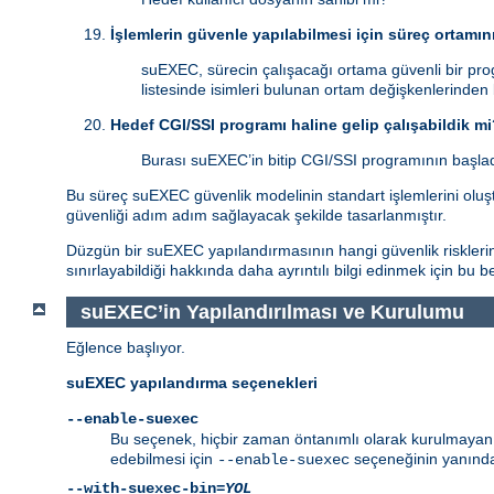
İşlemlerin güvenle yapılabilmesi için süreç ortamın
suEXEC, sürecin çalışacağı ortama güvenli bir pro
listesinde isimleri bulunan ortam değişkenlerinden
Hedef CGI/SSI programı haline gelip çalışabildik m
Burası suEXEC’in bitip CGI/SSI programının başladı
Bu süreç suEXEC güvenlik modelinin standart işlemlerini oluştu
güvenliği adım adım sağlayacak şekilde tasarlanmıştır.
Düzgün bir suEXEC yapılandırmasının hangi güvenlik risklerind
sınırlayabildiği hakkında daha ayrıntılı bilgi edinmek için bu 
suEXEC’in Yapılandırılması ve Kurulumu
Eğlence başlıyor.
suEXEC yapılandırma seçenekleri
--enable-suexec
Bu seçenek, hiçbir zaman öntanımlı olarak kurulmayan ve
edebilmesi için
seçeneğinin yanında
--enable-suexec
--with-suexec-bin=
YOL