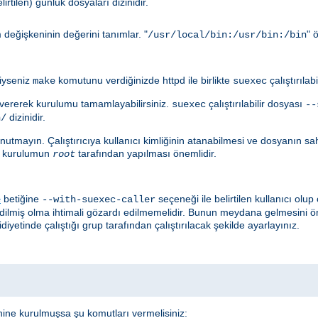
irtilen) günlük dosyaları dizinidir.
değişkeninin değerini tanımlar. "
" 
/usr/local/bin:/usr/bin:/bin
diyseniz
komutunu verdiğinizde httpd ile birlikte
çalıştırılab
make
suexec
ererek kurulumu tamamlayabilirsiniz.
çalıştırılabilir dosyası
suexec
--
dizinidir.
n/
utmayın. Çalıştırıcıya kullanıcı kimliğinin atanabilmesi ve dosyanın sahib
çin kurulumun
tarafından yapılması önemlidir.
root
betiğine
seçeneği ile belirtilen kullanıcı ol
e
--with-suexec-caller
edilmiş olma ihtimali gözardı edilmemelidir. Bunun meydana gelmesini ö
diyetinde çalıştığı grup tarafından çalıştırılacak şekilde ayarlayınız.
nine kurulmuşsa şu komutları vermelisiniz: