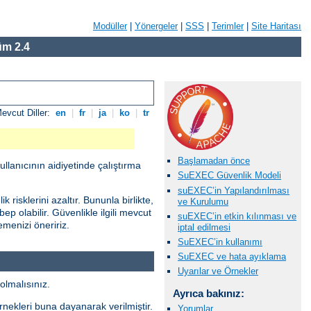
Modüller
|
Yönergeler
|
SSS
|
Terimler
|
Site Haritası
m 2.4
evcut Diller:
en
|
fr
|
ja
|
ko
|
tr
Başlamadan önce
ullanıcının aidiyetinde çalıştırma
SuEXEC Güvenlik Modeli
suEXEC’in Yapılandırılması
risklerini azaltır. Bununla birlikte,
ve Kurulumu
ep olabilir. Güvenlikle ilgili mevcut
suEXEC’in etkin kılınması ve
menizi öneririz.
iptal edilmesi
SuEXEC’in kullanımı
SuEXEC ve hata ayıklama
Uyarılar ve Örnekler
olmalısınız.
Ayrıca bakınız:
örnekleri buna dayanarak verilmiştir.
Yorumlar