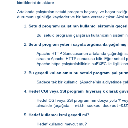
kimliklerini de aktarır.
Artalanda çalıştırılan setuid program başarıyı ve başarısızlığ
durumunu günlüğe kaydeder ve bir hata vererek çıkar. Aksi 
Setuid programı çalıştıran kullanıcı sistemin geçerli
Bu, setuid programı çalıştıran kullanıcının sistemi
Setuid program yeterli sayıda argümanla çağrılmış
Apache HTTP Sunucusunun artalanda çağırdığı setu
sırasını Apache HTTP sunucusu bilir. Eğer setuid p
Apache httpd çalıştırılabilirinin suEXEC ile ilgili kı
Bu geçerli kullanıcının bu setuid programı çalıştırm
Sadece tek bir kullanıcı (Apache’nin aidiyetinde çalı
Hedef CGI veya SSI programı hiyerarşik olarak güv
Hedef CGI veya SSI programının dosya yolu '/' vey
almalıdır (aşağıda
--with-suexec-docroot=
DİZ
Hedef kullanıcı ismi geçerli mi?
Hedef kullanıcı mevcut mu?