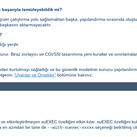
ı başarıyla temizleyebildik mi?
gram çalıştırma yolu sağlamaktan başka, yapılandırma sırasında oluştu
 başkasını aktarmayacaktır.
i?
ğı yerdir.
rur. Biraz zorlayıcı ve CGI/SSI tasarımına yeni kurallar ve sınırlamala
en kurtulmayı sağladığı ve bu güvenlik modelinin sunucu yapılandırmasıy
belgenin
"Uyarılar ve Örnekler"
bölümüne bakınız.
 etkinleştirilmeyen suEXEC özelliğini etkin kılar. suEXEC özelliğini ku
 en azından bir tane de
seçeneği belirtilmiş ol
--with-suexec-xxxxx