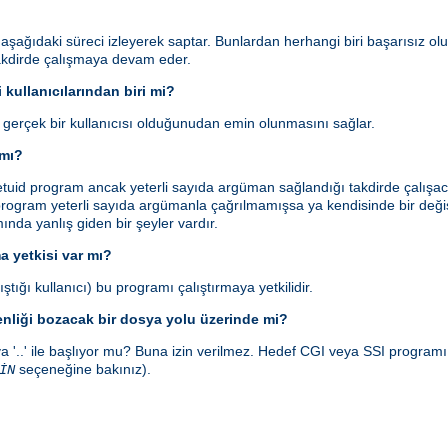
ı aşağıdaki süreci izleyerek saptar. Bunlardan herhangi biri başarısız ol
takdirde çalışmaya devam eder.
 kullanıcılarından biri mi?
n gerçek bir kullanıcısı olduğunudan emin olunmasını sağlar.
 mı?
id program ancak yeterli sayıda argüman sağlandığı takdirde çalışaca
rogram yeterli sayıda argümanla çağrılmamışsa ya kendisinde bir değişi
smında yanlış giden bir şeyler vardır.
a yetkisi var mı?
ştığı kullanıcı) bu programı çalıştırmaya yetkilidir.
enliği bozacak bir dosya yolu üzerinde mi?
a '..' ile başlıyor mu? Buna izin verilmez. Hedef CGI veya SSI program
seçeneğine bakınız).
İN