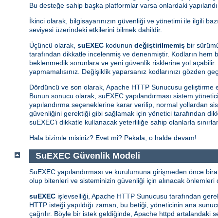
Bu desteğe sahip başka platformlar varsa onlardaki yapılandır
İkinci olarak, bilgisayarınızın güvenliği ve yönetimi ile ilgili 
seviyesi üzerindeki etkilerini bilmek dahildir.
Üçüncü olarak,
suEXEC
kodunun
değiştirilmemiş
bir sürümü
tarafından dikkatle incelenmiş ve denenmiştir. Kodların hem ba
beklenmedik sorunlara ve yeni güvenlik risklerine yol açabilir.
yapmamalısınız. Değişiklik yaparsanız kodlarınızı gözden ge
Dördüncü ve son olarak, Apache HTTP Sunucusu geliştirme e
Bunun sonucu olarak, suEXEC yapılandırması sistem yöneticisin
yapılandırma seçeneklerine karar verilip, normal yollardan si
güvenliğini gerektiği gibi sağlamak için yönetici tarafından d
suEXEC’i dikkatle kullanacak yeterliliğe sahip olanlarla sınırl
Hala bizimle misiniz? Evet mi? Pekala, o halde devam!
SuEXEC Güvenlik Modeli
SuEXEC yapılandırması ve kurulumuna girişmeden önce biraz d
olup bitenleri ve sisteminizin güvenliği için alınacak önlemleri d
suEXEC
işlevselliği, Apache HTTP Sunucusu tarafından gerekti
HTTP isteği yapıldığı zaman, bu betiği, yöneticinin ana sunucunu
çağrılır. Böyle bir istek geldiğinde, Apache httpd artalandaki