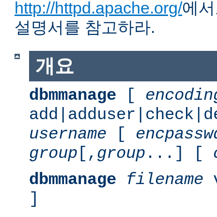
http://httpd.apache.org/
에서
설명서를 참고하라.
개요
dbmmanage
[
encodin
add|adduser|check|d
username
[
encpassw
group
[,
group
...] [
dbmmanage
filename
v
]