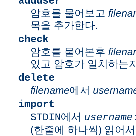
adduser
암호를 물어보고
filen
목을 추가한다.
check
암호를 물어본후
filen
있고 암호가 일치하는지
delete
filename
에서
usernam
import
에서
STDIN
username
(한줄에 하나씩) 읽어