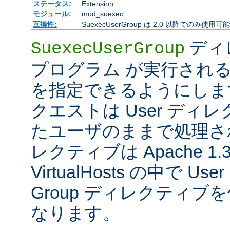
ステータス:
Extension
モジュール:
mod_suexec
互換性:
SuexecUserGroup は 2.0 以降でのみ使用可
ディ
SuexecUserGroup
プログラム が実行され
を指定できるようにします
クエストは User ディ
たユーザのままで処理さ
レクティブは Apache 1
VirtualHosts の中で 
Group ディレクティ
なります。