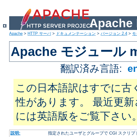
Apach
Apache
>
HTTP サーバ
>
ドキュメンテーション
>
バージョン 2.4
>
モ
Apache モジュール m
翻訳済み言語:
e
この日本語訳はすでに古
性があります。 最近更
には英語版をご覧下さい
説明:
指定されたユーザとグループで CGI スクリ