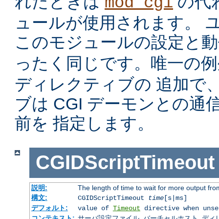
れたときは
の代
mod_cgi
ュールが使用されます。 
このモジュールの設定と
ったく同じです。唯一の
ディレクティブの 追加で
ブは CGI デーモンとの
前を 指定します。
CGIDScriptTimeout
説明:
The length of time to wait for more output f
構文:
CGIDScriptTimeout
time
[s|ms]
デフォルト:
value of
Timeout
directive when unse
コンテキスト:
サーバ設定ファイル, バーチャルホスト, ディレクトリ