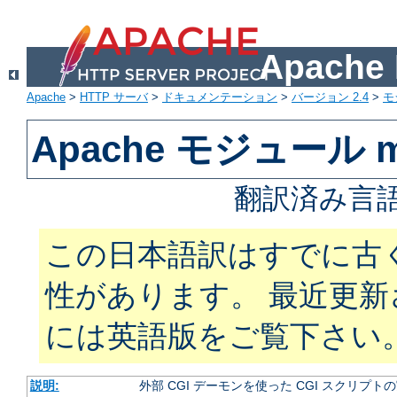
Apach
Apache
>
HTTP サーバ
>
ドキュメンテーション
>
バージョン 2.4
>
モ
Apache モジュール m
翻訳済み言語
この日本語訳はすでに古
性があります。 最近更
には英語版をご覧下さい
説明:
外部 CGI デーモンを使った CGI スクリプト